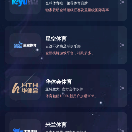
铝合金六关节梯
L10 铝合金多功能折叠梯