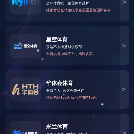
铝合金梯车
电 话：0512-81668660
邮 箱：szaider@163.com
网 站：http://www.amerifirstnc.com
地 址：苏州市相城区阳澄湖镇凤阳路318号