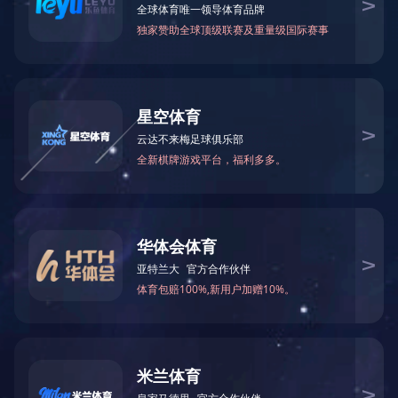
孔洞盖板
电 话：0512-81668660
邮 箱：szaider@163.com
网 站：http://www.amerifirstnc.com
地 址：苏州市相城区阳澄湖镇凤阳路318号